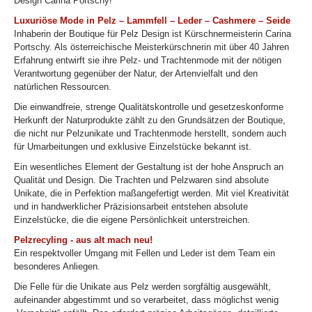
Design Carina Portschy!
Luxuriöse Mode in Pelz – Lammfell – Leder – Cashmere – Seide
Inhaberin der Boutique für Pelz Design ist Kürschnermeisterin Carina
Portschy. Als österreichische Meisterkürschnerin mit über 40 Jahren
Erfahrung entwirft sie ihre Pelz- und Trachtenmode mit der nötigen
Verantwortung gegenüber der Natur, der Artenvielfalt und den
natürlichen Ressourcen.
Die einwandfreie, strenge Qualitätskontrolle und gesetzeskonforme
Herkunft der Naturprodukte zählt zu den Grundsätzen der Boutique,
die nicht nur Pelzunikate und Trachtenmode herstellt, sondern auch
für Umarbeitungen und exklusive Einzelstücke bekannt ist.
Ein wesentliches Element der Gestaltung ist der hohe Anspruch an
Qualität und Design. Die Trachten und Pelzwaren sind absolute
Unikate, die in Perfektion maßangefertigt werden. Mit viel Kreativität
und in handwerklicher Präzisionsarbeit entstehen absolute
Einzelstücke, die die eigene Persönlichkeit unterstreichen.
Pelzrecyling - aus alt mach neu!
Ein respektvoller Umgang mit Fellen und Leder ist dem Team ein
besonderes Anliegen.
Die Felle für die Unikate aus Pelz werden sorgfältig ausgewählt,
aufeinander abgestimmt und so verarbeitet, dass möglichst wenig